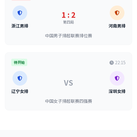
1 : 2
第四局
浙江男排
河南男排
中国男子排超联赛排位赛
22:15
待开始
VS
辽宁女排
深圳女排
中国女子排超联赛四强赛