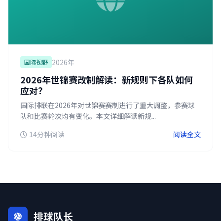
2026年
国际视野
2026年世锦赛改制解读：新规则下各队如何
应对？
国际排联在2026年对世锦赛赛制进行了重大调整，参赛球
队和比赛轮次均有变化。本文详细解读新规...
14分钟阅读
阅读全文
排球队长