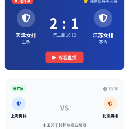
排超联赛半决赛
进行中
2 : 1
天津女排
江苏女排
第三局 16:12
主场
客场
观看直播
18:30
待开始
VS
上海男排
北京男排
中国男子排超联赛四强赛