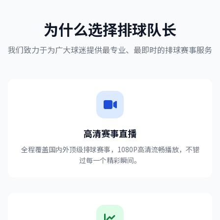
为什么选择排球队长
我们致力于为广大球迷提供最专业、最即时的排球赛事服务
高清赛事直播
全程覆盖国内外顶级排球赛事，1080P高清流畅播放，不错
过每一个精彩瞬间。