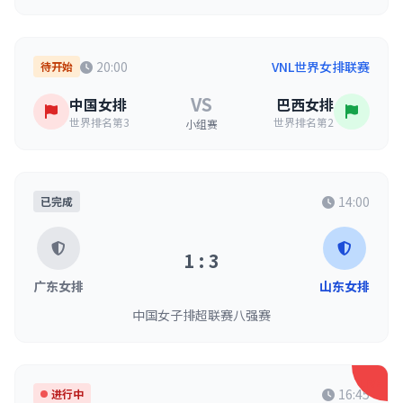
20:00
VNL世界女排联赛
待开始
VS
中国女排
巴西女排
世界排名第3
世界排名第2
小组赛
14:00
已完成
1 : 3
广东女排
山东女排
中国女子排超联赛八强赛
LIVE
16:45
进行中