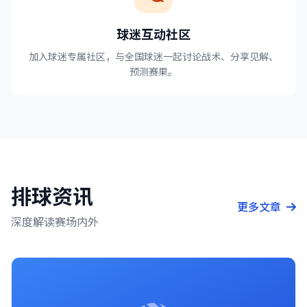
球迷互动社区
加入球迷专属社区，与全国球迷一起讨论战术、分享见解、
预测赛果。
排球资讯
更多文章
深度解读赛场内外