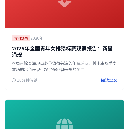
2026年
青训观察
2026年全国青年女排锦标赛观察报告：新星
涌现
本届青锦赛涌现出多位值得关注的年轻球员，其中主攻手李
梦涵的出色表现引起了多家俱乐部的关注...
10分钟阅读
阅读全文